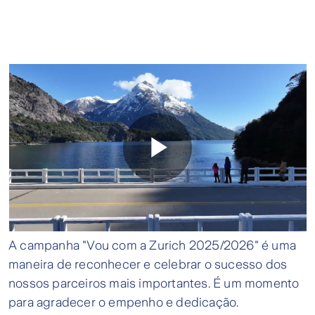
Bariloche proporciona a harmonia ideal entre a
natureza e o descanso. Com suas vistas
deslumbrantes de montanhas, lagos e uma culinária
irresistível, é o destino perfeito para aqueles que
Play
desejam se afastar da rotina e desfrutar de
momentos serenos em meio à esplendorosa
paisagem natural.
Video
A campanha "Vou com a Zurich 2025/2026" é uma
maneira de reconhecer e celebrar o sucesso dos
nossos parceiros mais importantes. É um momento
para agradecer o empenho e dedicação.