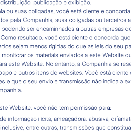
 distribuição, publicação e exibição.
a ou suas coligadas, você está ciente e concord
os pela Companhia, suas coligadas ou terceiros 
s, podendo ser encaminhados a outras empresas do
r. Como resultado, você está ciente e concorda qu
ados sejam menos rígidas do que as leis do seu paí
onitorar os materiais enviados a este Website ou
ara este Website. No entanto, a Companhia se rese
-papo e outros itens de websites. Você está cien
s e que o seu envio e transmissão não indica a exi
ompanhia.
este Website, você não tem permissão para:
de informação ilícita, ameaçadora, abusiva, difamat
inclusive, entre outras, transmissões que constit