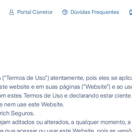
Portal Corretor
Dúvidas Frequentes
 ("Termos de Uso") atentamente, pois eles se apli
este website e em suas páginas ("Website") e ao 
om estes Termos de Uso e declarando estar cient
e nem use este Website.
rich Seguros.
am aditados ou alterados, a qualquer momento, a 
que acessar ou usar este Website, pois as versõe