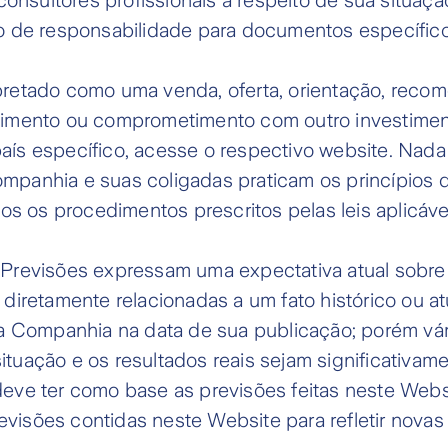
sultores profissionais a respeito de sua situaçã
ão de responsabilidade para documentos específic
pretado como uma venda, oferta, orientação, recom
timento ou comprometimento com outro investiment
ís específico, acesse o respectivo website. Nada
mpanhia e suas coligadas praticam os princípios 
dos os procedimentos prescritos pelas leis aplicáve
 Previsões expressam uma expectativa atual sobre
 diretamente relacionadas a um fato histórico ou 
a Companhia na data de sua publicação; porém vário
tuação e os resultados reais sejam significativa
deve ter como base as previsões feitas neste Web
previsões contidas neste Website para refletir nova