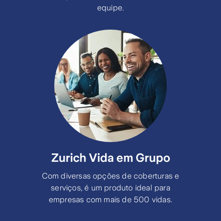
equipe.
Despesas Médicas, Hospitalares e/ou
Odontológicas em viagem ao exterior –
Extensão para cobertura de Esportes
(DMHO-E-VE);
Despesas Médico-Hospitalares
Complementares em viagem nacional
(DMH-C-VN);
Despesas Médico-Hospitalares
Complementares em viagem ao exterior
(DMH-C-VE);
Zurich Vida em Grupo
Bagagem;
Com diversas opções de coberturas e
serviços, é um produto ideal para
Funeral;
empresas com mais de 500 vidas.
Cancelamento de viagem;