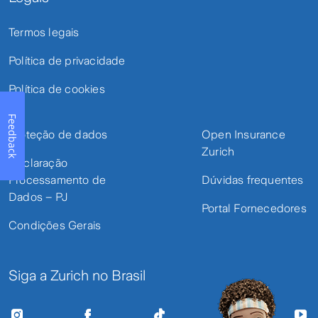
em viagem ao exterior;
Termos legais
Prorrogação de estadia e/ou garantia de
Política de privacidade
retorno;
Política de cookies
Prorrogação de estadia de
acompanhantes e/ou garantia de
Feedback
retorno de acompanhantes;
Proteção de dados
Open Insurance
Zurich
Interrupção de viagem por sinistro
Declaração
Processamento de
Dúvidas frequentes
residencial;
Dados – PJ
Portal Fornecedores
Envio de acompanhante;
Condições Gerais
Envio de executivo substituto;
Retorno de menores e/ou idosos;
Siga a Zurich no Brasil
Auxílio de despesas jurídicas;