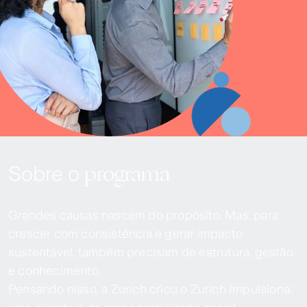
programa
Sobre o
Grandes causas nascem do propósito. Mas, para
crescer com consistência e gerar impacto
sustentável, também precisam de estrutura, gestão
e conhecimento.
Pensando nisso, a Zurich criou o Zurich Impulsiona: