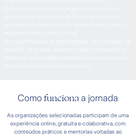
uma iniciativa de responsabilidade social
corporativa que conecta organizações sociais a
profissionais voluntários da Zurich, promovendo
uma jornada colaborativa de aprendizado, troca e
desenvolvimento institucional.
O programa apoia as organizações na superação de
desafios de gestão, ajudando cada organização a
fortalecer sua atuação e ampliar seu impacto social
de forma estruturada e sustentável.
funciona
Como
a jornada
As organizações selecionadas participam de uma
experiência online, gratuita e colaborativa, com
conteúdos práticos e mentorias voltadas ao