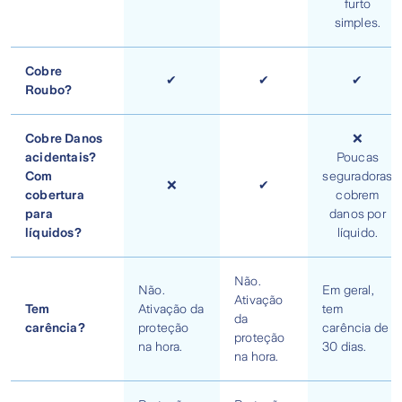
furto
simples.
Cobre
✔
✔
✔
Roubo?
Cobre Danos
❌
acidentais?
Poucas
Com
seguradoras
❌
✔
cobertura
cobrem
para
danos por
líquidos?
líquido.
Não.
Não.
Em geral,
Ativação
Tem
Ativação da
tem
da
carência?
proteção
carência de
proteção
na hora.
30 dias.
na hora.