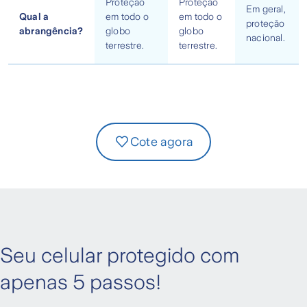
Proteção
Proteção
Em geral,
Qual a
em todo o
em todo o
proteção
abrangência?
globo
globo
nacional.
terrestre.
terrestre.
Cote agora
Seu celular protegido com
apenas 5 passos!