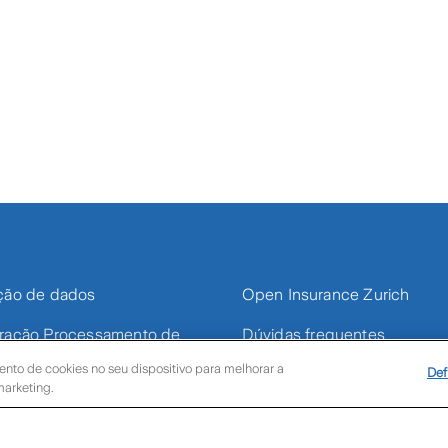
ção de dados
Open Insurance Zurich
ração Processamento de
Dúvidas frequentes
 – PJ
nto de cookies no seu dispositivo para melhorar a
Def
Portal Fornecedores
marketing.
ções Gerais