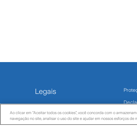
Legais
Prote
Decla
Termos legais
Dados
Ao clicar em “Aceitar todos os cookies”, você concorda com o armazename
navegação no site, analisar o uso do site e ajudar em nossos esforços de 
Política de privacidade
Condi
Política de cookies