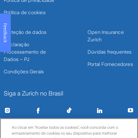
Política de privacidade
Política de cookies
Feedback
Proteção de dados
Open Insurance
Zurich
Declaração
Processamento de
Dúvidas frequentes
Dados – PJ
Portal Fornecedores
Condições Gerais
Siga a Zurich no Brasil
Ao clicar em “Aceitar todos os cookies”, você concorda com o
Zurich Minas Brasil Seguros S.A. – CNPJ 17.197.385/0001-21 –
armazenamento de cookies no seu dispositivo para melhorar
SUSEP 05495 | Copyright © 2023 Zurich Brasil Seguros