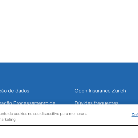
ção de dados
Open Insurance Zurich
ração Processamento de
Dúvidas frequentes
 – PJ
nto de cookies no seu dispositivo para melhorar a
Def
Portal Fornecedores
marketing.
ções Gerais