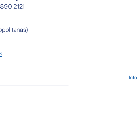
2890 2121
politanas)
s
Inf