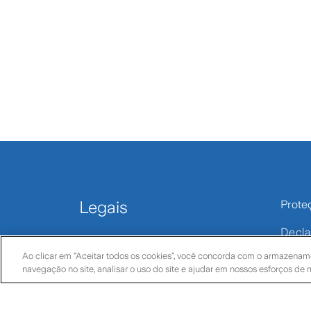
Legais
Prote
Decla
Termos legais
Dados
Ao clicar em “Aceitar todos os cookies”, você concorda com o armazename
navegação no site, analisar o uso do site e ajudar em nossos esforços de 
Política de privacidade
Condi
Política de cookies