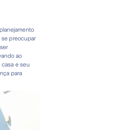
 planejamento
a se preocupar
ser
evando ao
 casa e seu
ança para