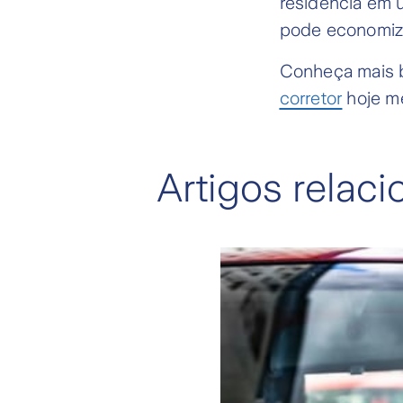
residência em 
pode economiza
Conheça mais b
corretor
hoje m
Artigos relac