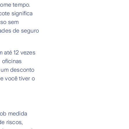
nsome tempo.
ote significa
sso sem
dades de seguro
m até 12 vezes
 oficinas
e um desconto
e você tiver o
sob medida
e riscos,