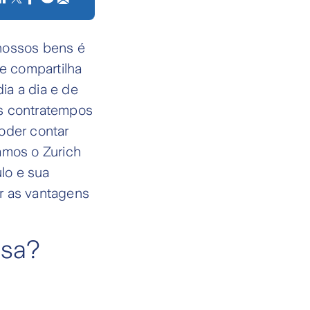
 nossos bens é
de compartilha
ia a dia e de
is contratempos
oder contar
mos o Zurich
lo e sua
r as vantagens
asa?