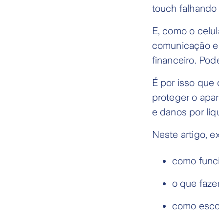
touch falhando 
E, como o celul
comunicação e l
financeiro. Pod
É por isso que
proteger o apa
e danos por líq
Neste artigo, e
como func
o que faze
como escol