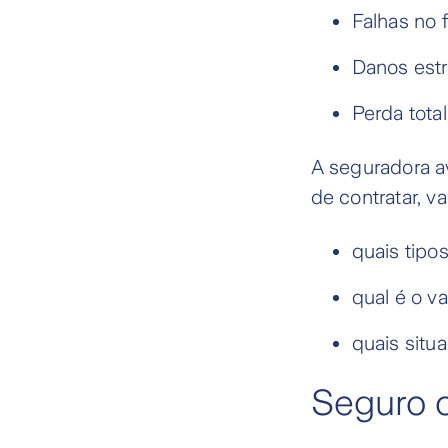
Falhas no
Danos estr
Perda tota
A seguradora av
de contratar, va
quais tipo
qual é o va
quais situ
Seguro c