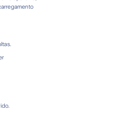
 carregamento
ltas.
er
.
ido.