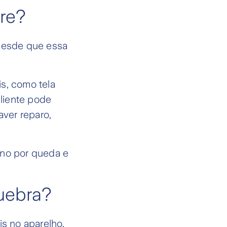
bre?
desde que essa
is, como tela
liente pode
ver reparo,
ano por queda e
quebra?
is no aparelho,