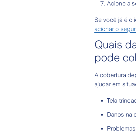
Acione a s
Se você já é cl
acionar o segur
Quais da
pode cob
A cobertura de
ajudar em situ
Tela trinc
Danos na 
Problemas