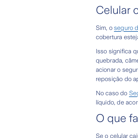
Celular 
Sim, o
seguro d
cobertura estej
Isso significa q
quebrada, câme
acionar o segu
reposição do a
No caso do
Seg
líquido, de aco
O que fa
Se o celular ca