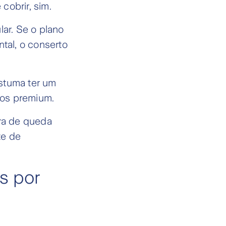
cobrir, sim.
ar. Se o plano
ntal, o conserto
ostuma ter um
los premium.
ura de queda
te de
s por