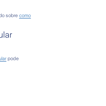
údo sobre
como
ular
ular
pode