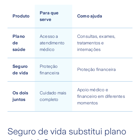
Para que
Produto
Como ajuda
serve
Plano
Acesso a
Consultas, exames,
de
atendimento
tratamentos e
saúde
médico
internações
Seguro
Proteção
Proteção financeira
de vida
financeira
Apoio médico e
Os dois
Cuidado mais
financeiro em diferentes
juntos
completo
momentos
Seguro de vida substitui plano