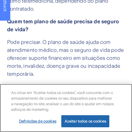
Feedback
como telemedicina, dependendo do plano
contratado.
Quem tem plano de saúde precisa de seguro
de vida?
Pode precisar. O plano de saúde ajuda com
atendimento médico, mas o seguro de vida pode
oferecer suporte financeiro em situações como
morte, invalidez, doença grave ou incapacidade
temporária.
Quem tem seguro de vida precisa de plano de
Ao clicar em “Aceitar todos os cookies”, você concorda com o
saúde?
armazenamento de cookies no seu dispositivo para melhorar
a navegação no site, analisar o uso do site e ajudar em nossos
Pode precisar. O seguro de vida oferece
esforços de marketing.
proteção financeira, mas não substitui consultas,
Definições de cookies
Aceitar todos os cookies
exames, tratamentos ou internações cobertas
por um plano de saúde.