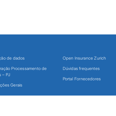
ção de dados
Open Insurance Zurich
ração Processamento de
Dúvidas frequentes
 – PJ
Portal Fornecedores
ções Gerais
Zurich Minas Brasil Seguros S.A. – CNPJ 17.197.385/0001-21 – S