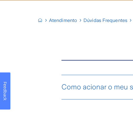
Atendimento
Dúvidas Frequentes
Feedback
Como acionar o meu 
Siga as seguintes recom
Informe imediatamente a Z