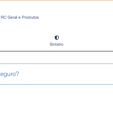
RC Geral e Produtos
Sinistro
seguro?
endações:
urich através do
registro de sinistro online
.