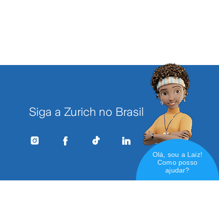
Siga a Zurich no Brasil
Olá, sou a Laiz!
Como posso
ajudar?
USEP 05495 | Copyright © 2023 Zurich Brasil Seguros