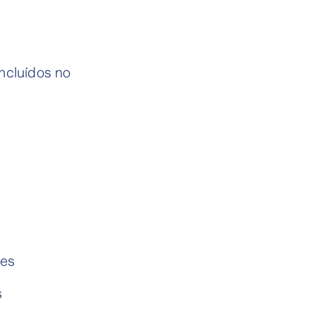
incluídos no
des
s