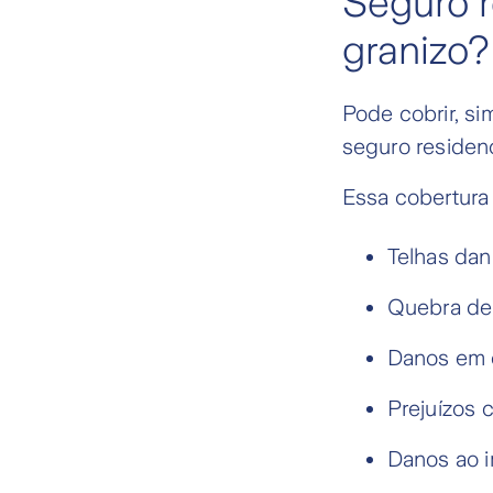
Seguro r
granizo?
Pode cobrir, si
seguro residen
Essa cobertura
Telhas dan
Quebra de 
Danos em e
Prejuízos 
Danos ao i