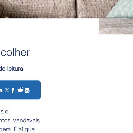
scolher
de leitura
as e
ntos, vendavais
era. É aí que