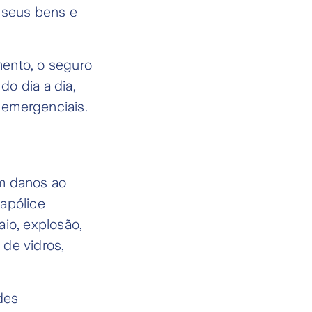
, seus bens e
mento, o seguro
o dia a dia,
s emergenciais.
m danos ao
 apólice
aio, explosão,
 de vidros,
des