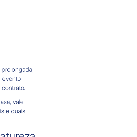
o prolongada,
m evento
 contrato.
asa, vale
is e quais
atureza