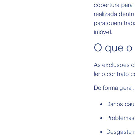
cobertura para
realizada dent
para quem traba
imóvel.
O que o 
As exclusões d
ler o contrato 
De forma geral,
Danos caus
Problemas 
Desgaste n