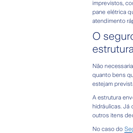
imprevistos, c
pane elétrica 
atendimento rá
O seguro
estrutur
Não necessariam
quanto bens qu
estejam previst
A estrutura env
hidráulicas. Já
outros itens d
No caso do
Seg