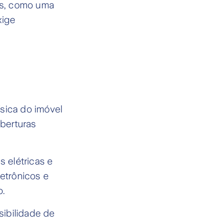
ns, como uma
xige
sica do imóvel
berturas
s elétricas e
letrônicos e
o.
sibilidade de