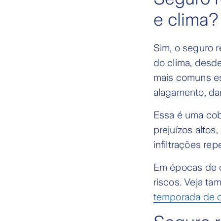
e clima?
Sim, o seguro 
do clima, desd
mais comuns es
alagamento, dan
Essa é uma cob
prejuízos alto
infiltrações re
Em épocas de c
riscos. Veja t
temporada de 